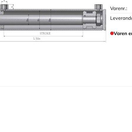
Varenr.:
Leverandø
Varen e