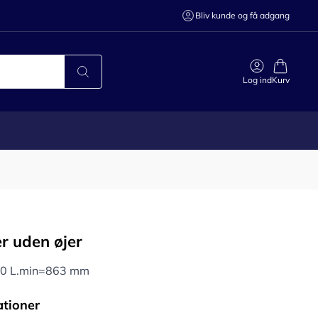
Bliv kunde og få adgang
Log ind
Kurv
r uden øjer
0 L.min=863 mm
ationer