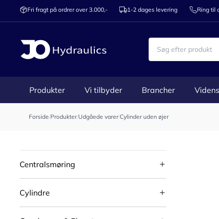
Fri fragt på ordrer over 3.000,-
1-2 dages levering
Ring til
Produkter
Vi tilbyder
Brancher
Videns
Forside
/
Produkter
/
Udgåede varer
/
Cylinder uden øjer
Centralsmøring
Cylindre