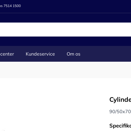
 os 7514 1500
center
Kundeservice
Om os
Cylinde
90/50x70
Specifik