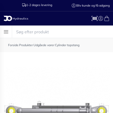
1-2 dages levering
Ring til os 75
Bliv kunde og få adgang
Forside
/
Produkter
/
Udgåede varer
/
Cylinder topstang