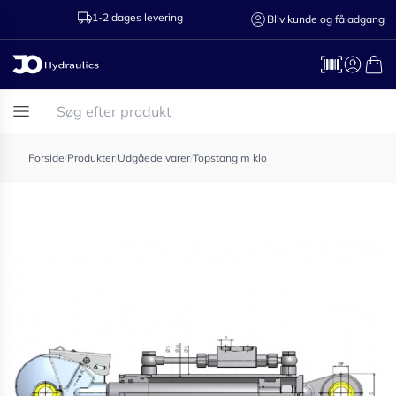
1-2 dages levering
Ring til os 75
Bliv kunde og få adgang
Forside
/
Produkter
/
Udgåede varer
/
Topstang m klo