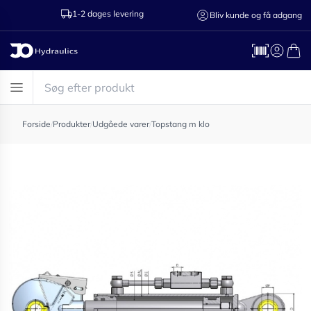
1-2 dages levering
Ring til os 75
Bliv kunde og få adgang
Forside
/
Produkter
/
Udgåede varer
/
Topstang m klo