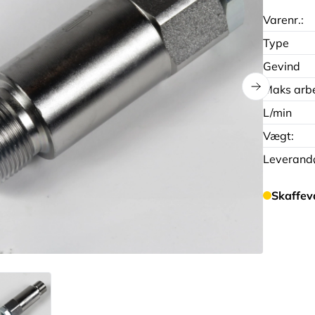
Varenr.:
Type
Gevind
Maks arbe
L/min
Vægt:
Leverandø
Skaffev