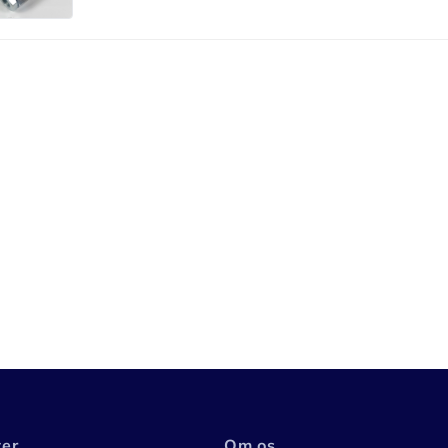
ter
Om os