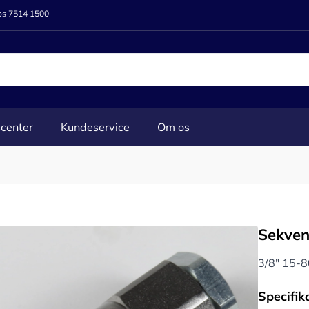
 os 7514 1500
center
Kundeservice
Om os
Sekven
3/8" 15-80
Specifik