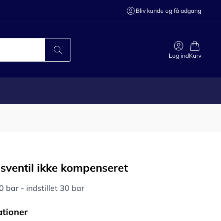
Bliv kunde og få adgang
Log ind
Kurv
sventil ikke kompenseret
 bar - indstillet 30 bar
ationer