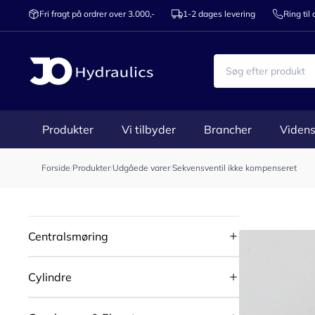
Fri fragt på ordrer over 3.000,-
1-2 dages levering
Ring til
Produkter
Vi tilbyder
Brancher
Videns
Forside
/
Produkter
/
Udgåede varer
/
Sekvensventil ikke kompenseret
Centralsmøring
Cylindre