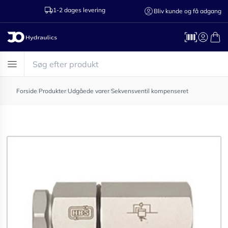
1-2 dages levering
Ring til os 75
Bliv kunde og få adgang
Forside
/
Produkter
/
Udgåede varer
/
Sekvensventil kompenseret