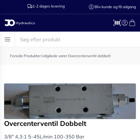
1-2 dages levering
Ring til os 75
Bliv kunde og få adgang
Forside
/
Produkter
/
Udgåede varer
/
Overcenterventil dobbelt
Overcenterventil Dobbelt
3/8" 4,3:1 5-45L/min 100-350 Bar