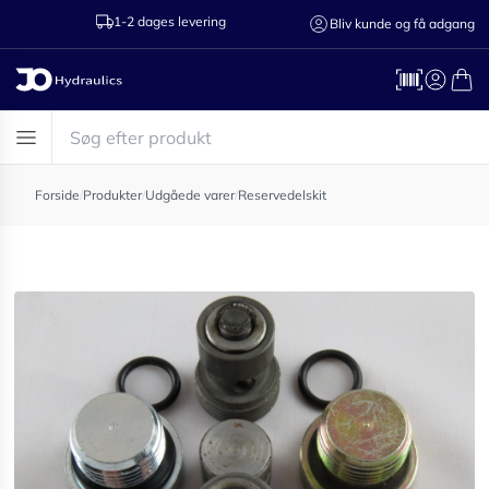
1-2 dages levering
Ring til os 75
Bliv kunde og få adgang
Forside
/
Produkter
/
Udgåede varer
/
Reservedelskit