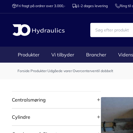
Fri fragt på ordrer over 3.000,-
1-2 dages levering
Ring til
Produkter
Vi tilbyder
Brancher
Videns
Forside
/
Produkter
/
Udgåede varer
/
Overcenterventil dobbelt
Centralsmøring
Cylindre