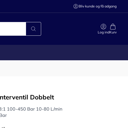
Bliv kunde og få adgang
Log ind
Kurv
nterventil Dobbelt
83:1 100-450 Bar 10-80 L/min
Bar