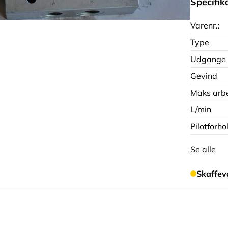
Specifik
Varenr.:
Type
Udgange
Gevind
Maks arbe
L/min
Pilotforho
Se alle
Skaffev