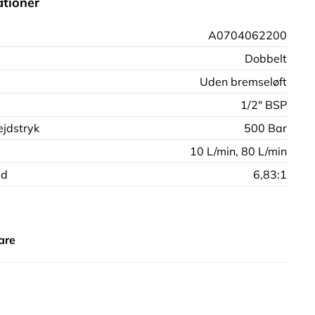
ationer
A0704062200
Dobbelt
Uden bremseløft
1/2" BSP
jdstryk
500 Bar
10 L/min,
80 L/min
ld
6,83:1
are