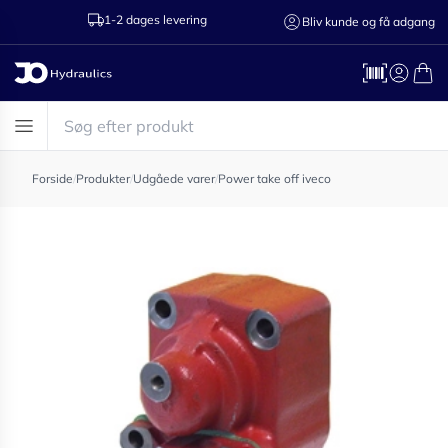
1-2 dages levering
Ring til os 75
Bliv kunde og få adgang
Forside
/
Produkter
/
Udgåede varer
/
Power take off iveco