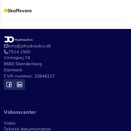
Skaffevare
info@johydraulics.dk
7514 1500
Virringvej 74
8660 Skanderborg
Danmark
CVR-nummer. 32946127
Videnscenter
Viden
Teknisk dokumentation