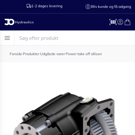
1-2 dages levering
Ring til os 75
Bliv kunde og få adgang
Forside
/
Produkter
/
Udgåede varer
/
Power take off allison