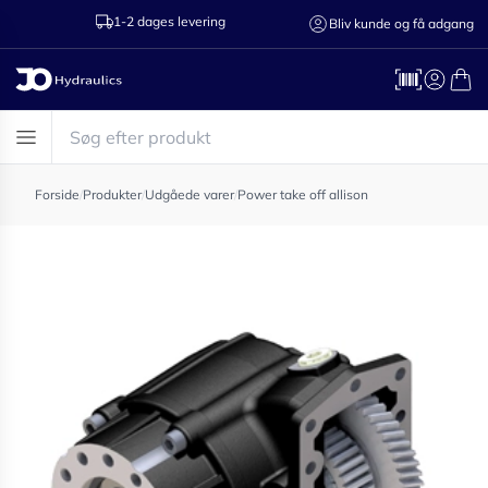
1-2 dages levering
Ring til os 75
Bliv kunde og få adgang
Forside
/
Produkter
/
Udgåede varer
/
Power take off allison