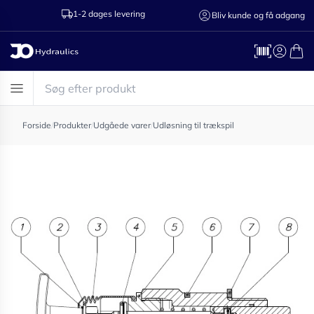
1-2 dages levering
Ring til os 75
Bliv kunde og få adgang
Forside
/
Produkter
/
Udgåede varer
/
Udløsning til trækspil