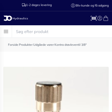
1-2 dages levering
Ring til os 75
Bliv kunde og få adgang
Forside
/
Produkter
/
Udgåede varer
/
Kontra drøvleventil 3/8"