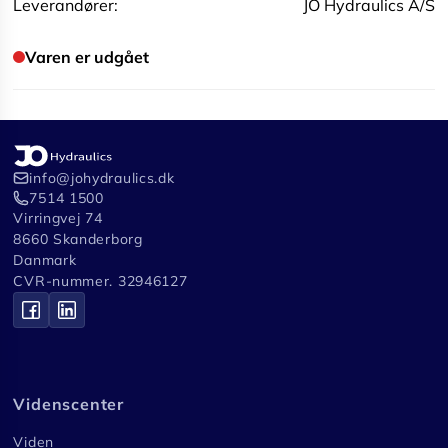
Leverandører:
JO Hydraulics A/S
Varen er udgået
info@johydraulics.dk
7514 1500
Virringvej 74
8660 Skanderborg
Danmark
CVR-nummer. 32946127
Videnscenter
Viden