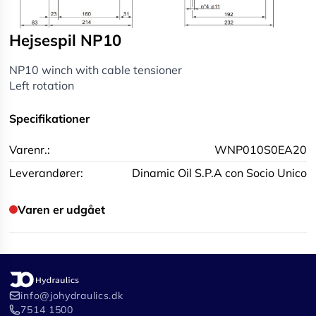
Hejsespil NP10
NP10 winch with cable tensioner
Left rotation
Specifikationer
Varenr.:
WNP010S0EA20
Leverandører:
Dinamic Oil S.P.A con Socio Unico
Varen er udgået
info@johydraulics.dk
7514 1500