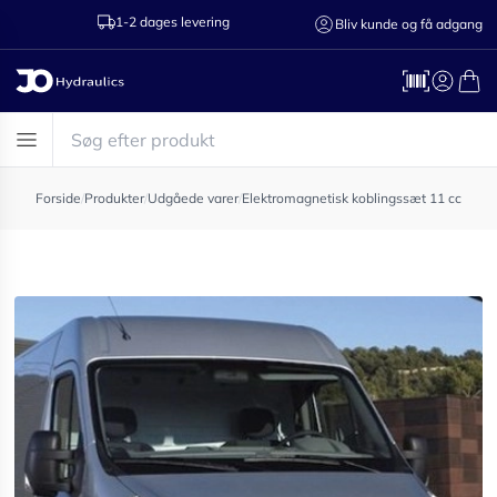
1-2 dages levering
Ring til os 75
Bliv kunde og få adgang
Forside
/
Produkter
/
Udgåede varer
/
Elektromagnetisk koblingssæt 11 cc pum