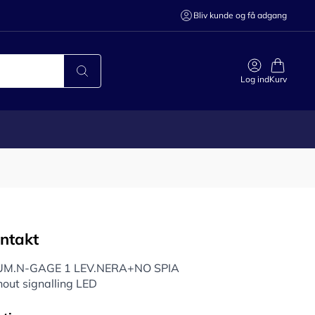
Bliv kunde og få adgang
Log ind
Kurv
ontakt
UM.N-GAGE 1 LEV.NERA+NO SPIA
out signalling LED