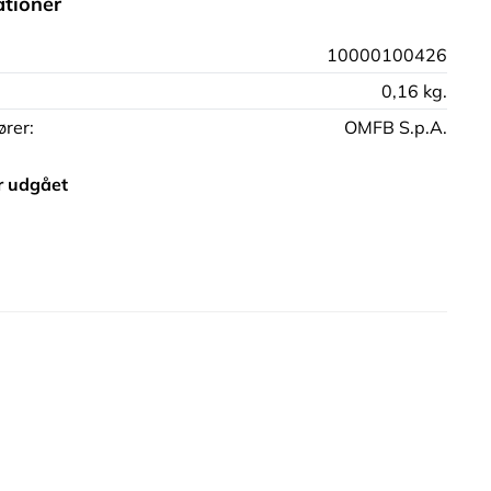
ationer
10000100426
0,16 kg.
rer:
OMFB S.p.A.
r udgået