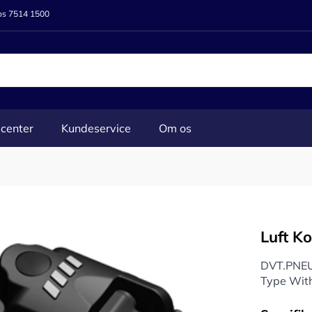
 os 7514 1500
center
Kundeservice
Om os
Luft K
DVT.PNE
Type With