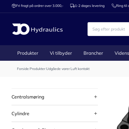
Fri fragt på ordrer over 3.000,-
1-2 dages levering
Ring til
Produkter
Vi tilbyder
Brancher
Videns
Forside
/
Produkter
/
Udgåede varer
/
Luft kontakt
Centralsmøring
Cylindre