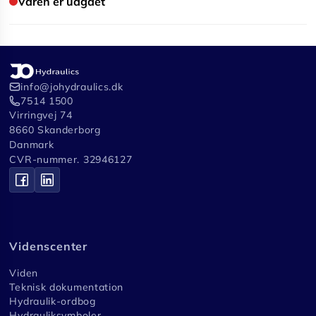
Varen er udgået
info@johydraulics.dk
7514 1500
Virringvej 74
8660 Skanderborg
Danmark
CVR-nummer. 32946127
Videnscenter
Viden
Teknisk dokumentation
Hydraulik-ordbog
Hydrauliksymboler