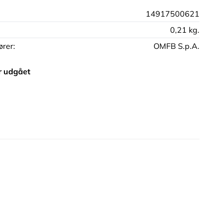
14917500621
0,21 kg.
rer:
OMFB S.p.A.
r udgået