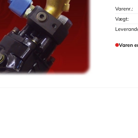
Varenr.:
Vægt:
Leverandø
Varen e