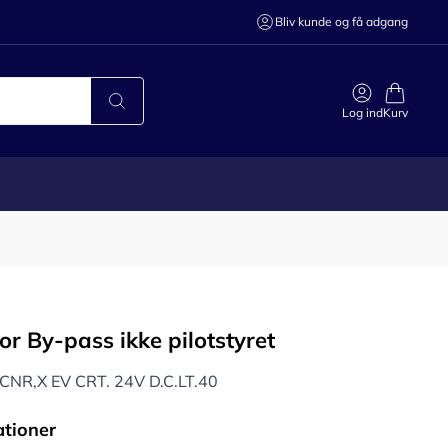
Bliv kunde og få adgang
Log ind
Kurv
or By-pass ikke pilotstyret
CNR,X EV CRT. 24V D.C.LT.40
ationer