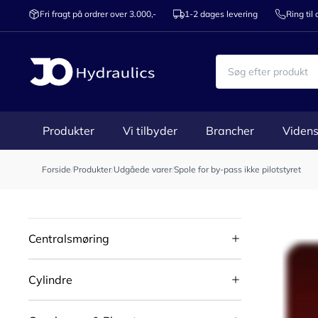
Fri fragt på ordrer over 3.000,-
1-2 dages levering
Ring til
Produkter
Vi tilbyder
Brancher
Videns
Forside
/
Produkter
/
Udgåede varer
/
Spole for by-pass ikke pilotstyret
Centralsmøring
Cylindre