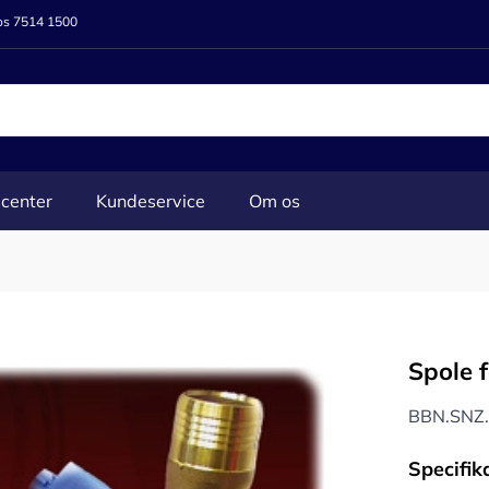
 os 7514 1500
center
Kundeservice
Om os
Spole f
BBN.SNZ.
Specifik