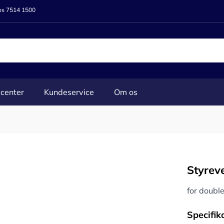
 os 7514 1500
center
Kundeservice
Om os
Styreve
for double
Specifik