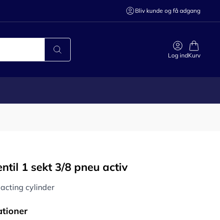
Bliv kunde og få adgang
Log ind
Kurv
ntil 1 sekt 3/8 pneu activ
acting cylinder
ationer