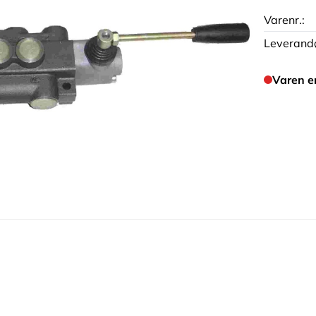
Varenr.:
Leverandø
Varen e