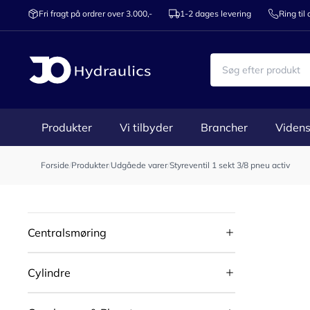
Fri fragt på ordrer over 3.000,-
1-2 dages levering
Ring til
Produkter
Vi tilbyder
Brancher
Videns
Forside
/
Produkter
/
Udgåede varer
/
Styreventil 1 sekt 3/8 pneu activ
Centralsmøring
Cylindre