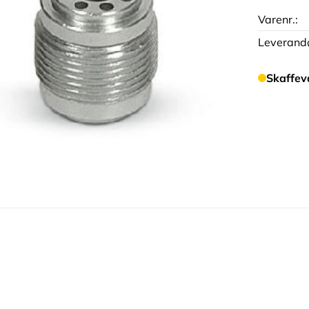
Varenr.:
Leverandø
Skaffev