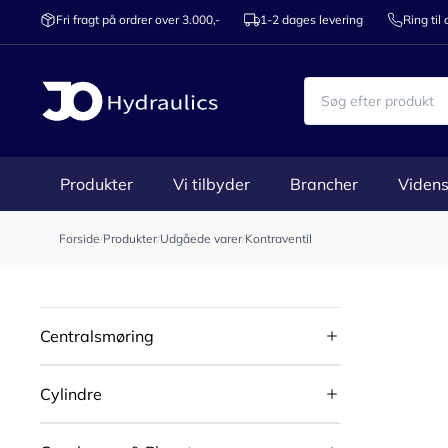
Fri fragt på ordrer over 3.000,-
1-2 dages levering
Ring til
Produkter
Vi tilbyder
Brancher
Videns
Forside
/
Produkter
/
Udgåede varer
/
Kontraventil
Centralsmøring
Cylindre