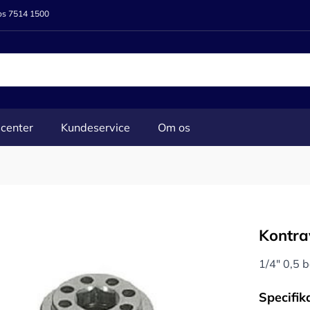
 os 7514 1500
center
Kundeservice
Om os
Kontra
1/4" 0,5 b
Specifik