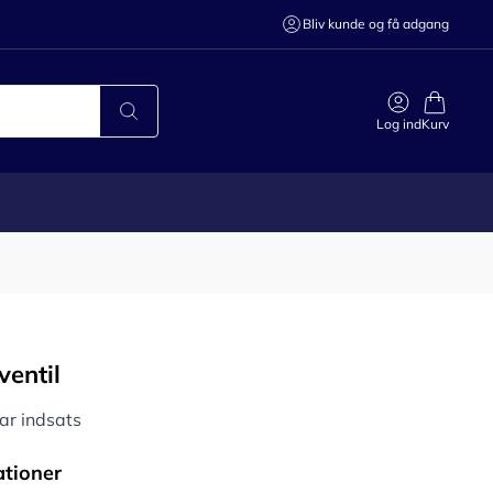
Bliv kunde og få adgang
Log ind
Kurv
ventil
ar indsats
ationer