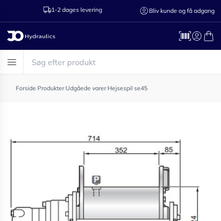
1-2 dages levering
Ring til os 75
Bliv kunde og få adgang
Forside
/
Produkter
/
Udgåede varer
/
Hejsespil se45