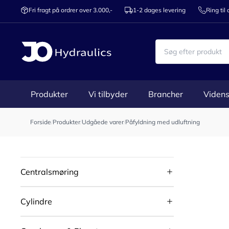
Fri fragt på ordrer over 3.000,-
1-2 dages levering
Ring til
Produkter
Vi tilbyder
Brancher
Videns
Forside
/
Produkter
/
Udgåede varer
/
Påfyldning med udluftning
Centralsmøring
Cylindre