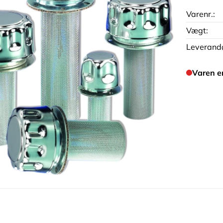
Varenr.:
Vægt:
Leverandø
Varen e