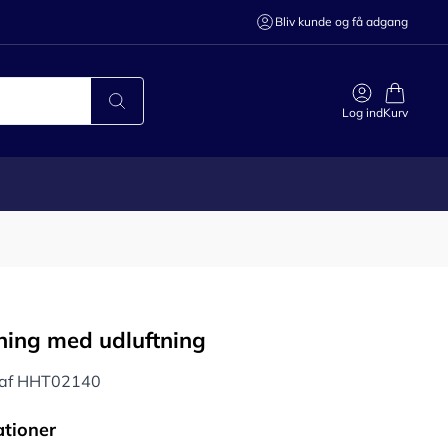
Bliv kunde og få adgang
Log ind
Kurv
ning med udluftning
s af HHT02140
ationer