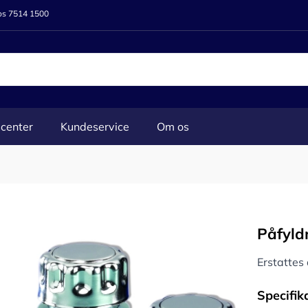
 os 7514 1500
center
Kundeservice
Om os
Påfyld
Erstatte
Specifik