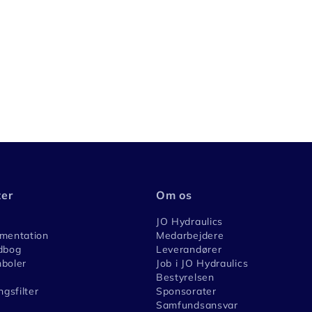
ter
Om os
JO Hydraulics
umentation
Medarbejdere
dbog
Leverandører
boler
Job i JO Hydraulics
Bestyrelsen
ngsfilter
Sponsorater
Samfundsansvar