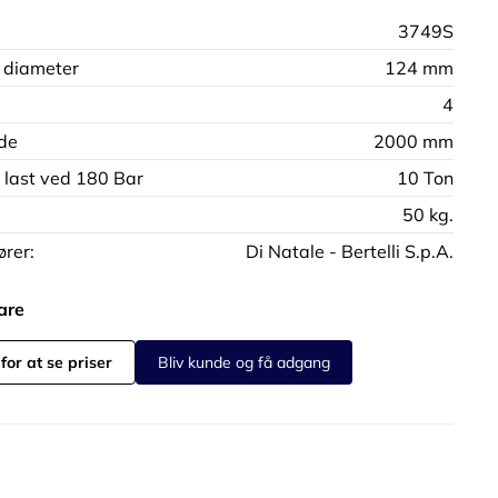
3749S
 diameter
124 mm
4
de
2000 mm
 last ved 180 Bar
10 Ton
50 kg.
rer:
Di Natale - Bertelli S.p.A.
are
for at se priser
Bliv kunde og få adgang