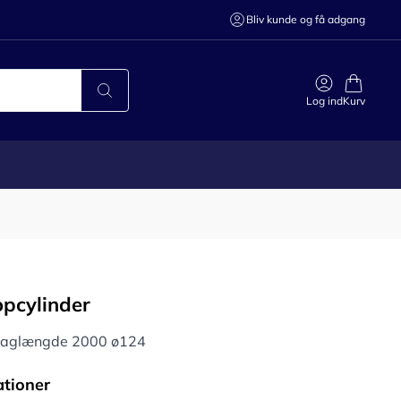
Bliv kunde og få adgang
Log ind
Kurv
opcylinder
slaglængde 2000 ø124
ationer