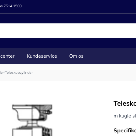
 os 7514 1500
center
Kundeservice
Om os
der
/
Teleskopcylinder
Telesk
m kugle 
Specifik