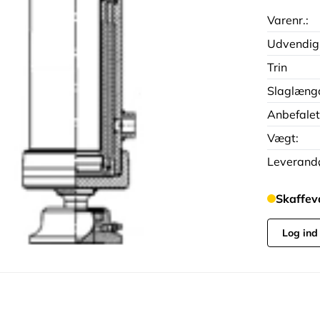
Varenr.:
Udvendig
Trin
Slaglæng
Anbefalet
Vægt:
Leverandø
Skaffev
Log ind 