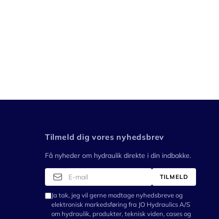
Tilmeld dig vores nyhedsbrev
Få nyheder om hydraulik direkte i din indbakke.
TILMELD
Ja tak, jeg vil gerne modtage nyhedsbreve og
elektronisk markedsføring fra JO Hydraulics A/S
om hydraulik, produkter, teknisk viden, cases og