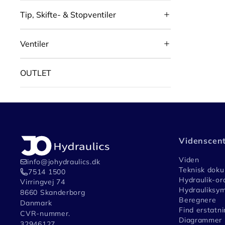
Tip, Skifte- & Stopventiler
Ventiler
OUTLET
Videnscen
Viden
info@johydraulics.dk
Teknisk dok
7514 1500
Hydraulik-or
Virringvej 74
Hydrauliksym
8660 Skanderborg
Beregnere
Danmark
Find erstatni
CVR-nummer.
Diagrammer
32946127