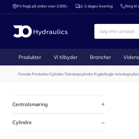
Fri fragt på ordrer over 3.000,-
1-2 dages levering
Ring til
Produkter
Vi tilbyder
Brancher
Videns
Forside
/
Produkter
/
Cylindre
/
Teleskopcylindre
/
Kugle/kugle teleskopcylin
Centralsmøring
Cylindre