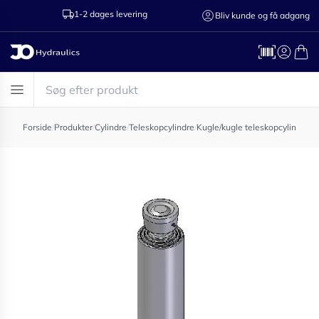
1-2 dages levering
Ring til os 75
Bliv kunde og få adgang
Forside
/
Produkter
/
Cylindre
/
Teleskopcylindre
/
Kugle/kugle teleskopcylinder
/
T