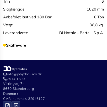
Trin
6
Slaglængde
1020 mm
Anbefalet last ved 180 Bar
8 Ton
Vægt:
36,8 kg.
Leverandører:
Di Natale - Bertelli S.p.A.
Skaffevare
info@johydraulics.dk
7514 1500
Virringvej 74
8660 Skanderborg
Danmark
CVR-nummer. 32946127