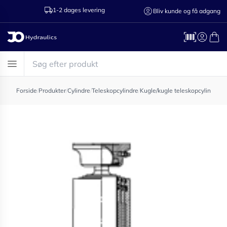
1-2 dages levering
Ring til os 75
Bliv kunde og få adgang
Forside
/
Produkter
/
Cylindre
/
Teleskopcylindre
/
Kugle/kugle teleskopcylinder
/
T