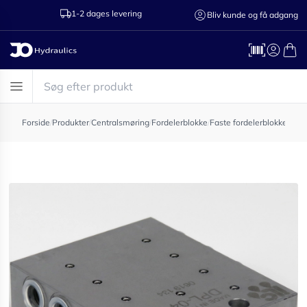
1-2 dages levering
Ring til os 75
Bliv kunde og få adgang
Forside
/
Produkter
/
Centralsmøring
/
Fordelerblokke
/
Faste fordelerblokke
/
Cen 