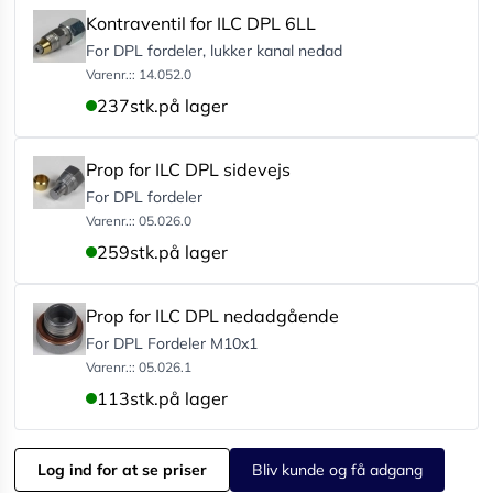
Kontraventil for ILC DPL 6LL
For DPL fordeler, lukker kanal nedad
Varenr.:: 14.052.0
237
stk.
på lager
Prop for ILC DPL sidevejs
For DPL fordeler
Varenr.:: 05.026.0
259
stk.
på lager
Prop for ILC DPL nedadgående
For DPL Fordeler M10x1
Varenr.:: 05.026.1
113
stk.
på lager
Log ind for at se priser
Bliv kunde og få adgang