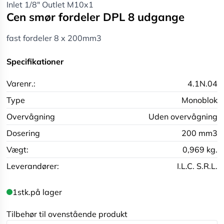
Inlet 1/8" Outlet M10x1
Cen smør fordeler DPL 8 udgange
fast fordeler 8 x 200mm3
Specifikationer
Varenr.:
4.1N.04
Type
Monoblok
Overvågning
Uden overvågning
Dosering
200 mm3
Vægt:
0,969 kg.
Leverandører:
I.L.C. S.R.L.
1
stk.
på lager
Tilbehør til ovenstående produkt