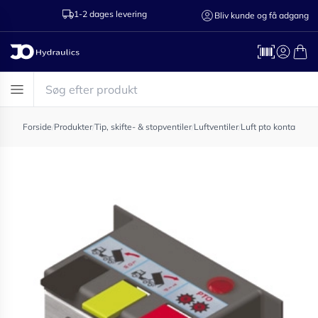
1-2 dages levering
Ring til os 75
Bliv kunde og få adgang
Forside
/
Produkter
/
Tip, skifte- & stopventiler
/
Luftventiler
/
Luft pto kontakt