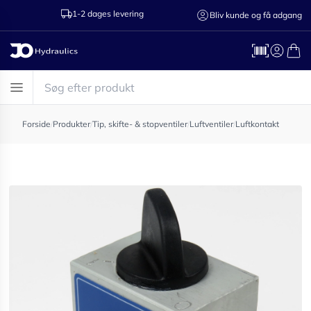
1-2 dages levering
Ring til os 75
Bliv kunde og få adgang
Forside
/
Produkter
/
Tip, skifte- & stopventiler
/
Luftventiler
/
Luftkontakt