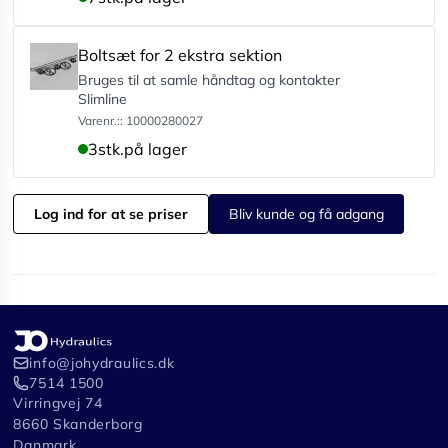
Boltsæt for 2 ekstra sektion
Bruges til at samle håndtag og kontakter
Slimline
Varenr.:: 10000280027
3
stk.
på lager
Log ind for at se priser
Bliv kunde og få adgang
info@johydraulics.dk
7514 1500
Virringvej 74
8660 Skanderborg
Danmark