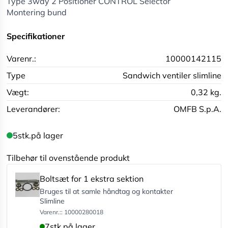
Type 3way 2 Positioner CONTROL Selector
Montering bund
Specifikationer
Varenr.:
10000142115
Type
Sandwich ventiler slimline
Vægt:
0,32 kg.
Leverandører:
OMFB S.p.A.
5
stk.
på lager
Tilbehør til ovenstående produkt
Boltsæt for 1 ekstra sektion
Bruges til at samle håndtag og kontakter
Slimline
Varenr.:: 10000280018
7
stk.
på lager