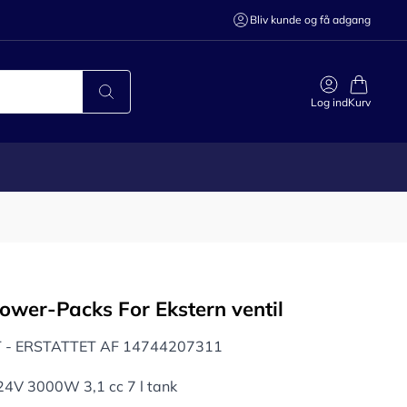
Bliv kunde og få adgang
Log ind
Kurv
ower-Packs For Ekstern ventil
 - ERSTATTET AF 14744207311
4V 3000W 3,1 cc 7 l tank