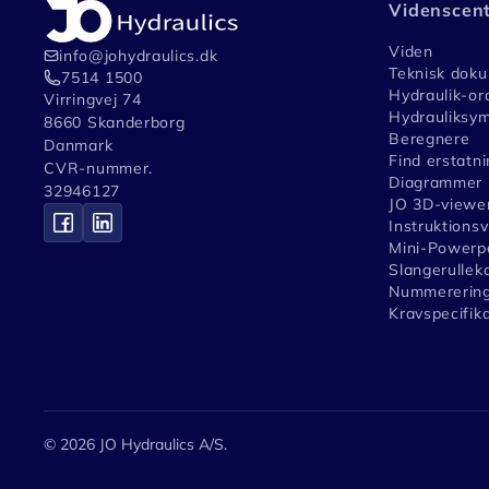
Videnscen
Viden
info@johydraulics.dk
Teknisk dok
7514 1500
Hydraulik-or
Virringvej 74
Hydrauliksym
8660 Skanderborg
Beregnere
Danmark
Find erstatni
CVR-nummer.
Diagrammer
32946127
JO 3D-viewe
Instruktions
Mini-Powerpa
Slangerullek
Nummerering
Kravspecifik
© 2026 JO Hydraulics A/S.