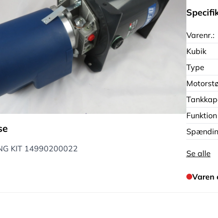
Specifi
Varenr.:
Kubik
Type
Motorstø
Tankkap
Funktion
se
Spændi
NG KIT 14990200022
Se alle
Varen 