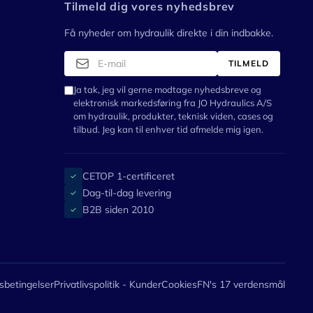
Tilmeld dig vores nyhedsbrev
Få nyheder om hydraulik direkte i din indbakke.
TILMELD
Ja tak, jeg vil gerne modtage nyhedsbreve og
elektronisk markedsføring fra JO Hydraulics A/S
om hydraulik, produkter, teknisk viden, cases og
tilbud. Jeg kan til enhver tid afmelde mig igen.
CETOP 1-certificeret
✓
Dag-til-dag levering
✓
B2B siden 2010
✓
sbetingelser
Privatlivspolitik - Kunder
Cookies
FN's 17 verdensmål