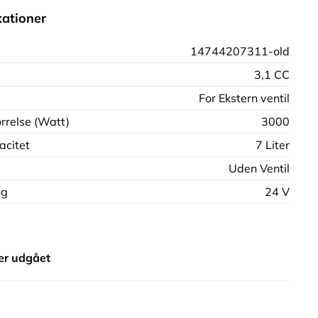
kationer
14744207311-old
3,1 CC
For Ekstern ventil
rrelse (Watt)
3000
acitet
7 Liter
Uden Ventil
ng
24 V
er udgået