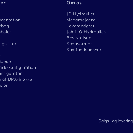
ter
Om os
JO Hydraulics
umentation
Medarbejdere
dbog
Leverandører
boler
Job i JO Hydraulics
Bestyrelsen
ngsfilter
Sponsorater
Samfundsansvar
r
videoer
ck-konfiguration
onfigurator
 af DPX-blokke
ation
Salgs- og levering