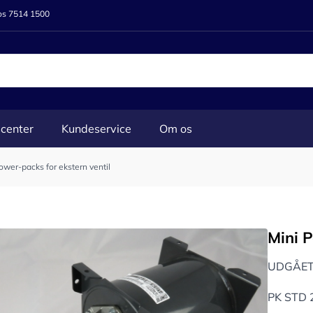
 os 7514 1500
center
Kundeservice
Om os
ower-packs for ekstern ventil
Mini P
UDGÅET
PK STD 2