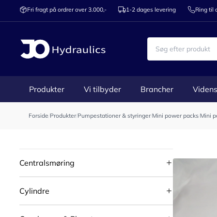
Fri fragt på ordrer over 3.000,-
1-2 dages levering
Ring til
Produkter
Vi tilbyder
Brancher
Videns
Forside
/
Produkter
/
Pumpestationer & styringer
/
Mini power packs
/
Mini p
Centralsmøring
Cylindre