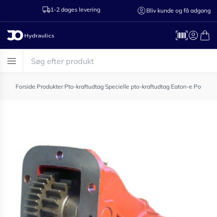
1-2 dages levering
Ring til os 75
Bliv kunde og få adgang
Forside
/
Produkter
/
Pto-kraftudtag
/
Specielle pto-kraftudtag
/
Eaton-e
/
Power ta