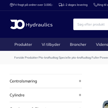
Fri fragt på ordrer over 3.000,-
1-2 dages levering
Ring til
Produkter
Vi tilbyder
Brancher
Videns
Forside
/
Produkter
/
Pto-kraftudtag
/
Specielle pto-kraftudtag
/
Fuller
/
Power 
Centralsmøring
Cylindre