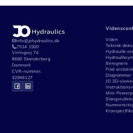
Videnscen
Viden
info@johydraulics.dk
Teknisk dok
7514 1500
Hydraulik-or
Virringvej 74
Hydrauliksym
8660 Skanderborg
Beregnere
Danmark
Find erstatni
CVR-nummer.
Diagrammer
32946127
JO 3D-viewe
Instruktions
Mini-Powerpa
Slangerullek
Nummerering
Kravspecifik