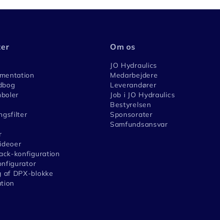
ter
Om os
JO Hydraulics
umentation
Medarbejdere
dbog
Leverandører
boler
Job i JO Hydraulics
Bestyrelsen
ngsfilter
Sponsorater
Samfundsansvar
r
videoer
ck-konfiguration
onfigurator
 af DPX-blokke
ation