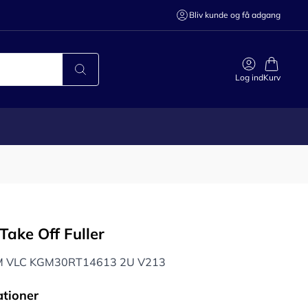
Bliv kunde og få adgang
Log ind
Kurv
Take Off Fuller
 M VLC KGM30RT14613 2U V213
ationer