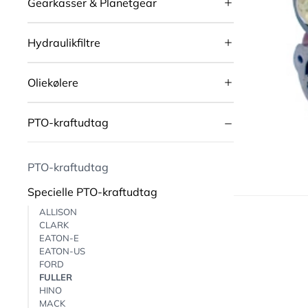
Gearkasser & Planetgear
Hydraulikfiltre
Oliekølere
PTO-kraftudtag
PTO-kraftudtag
Specielle PTO-kraftudtag
ALLISON
CLARK
EATON-E
EATON-US
FORD
FULLER
HINO
MACK