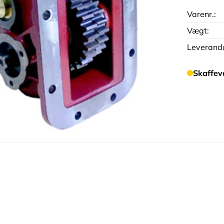
Varenr.:
Vægt:
Leverandø
Skaffev