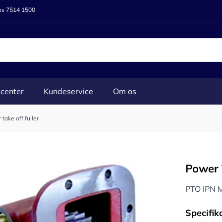
 os 7514 1500
center
Kundeservice
Om os
take off fuller
Power 
PTO IPN
Specifik