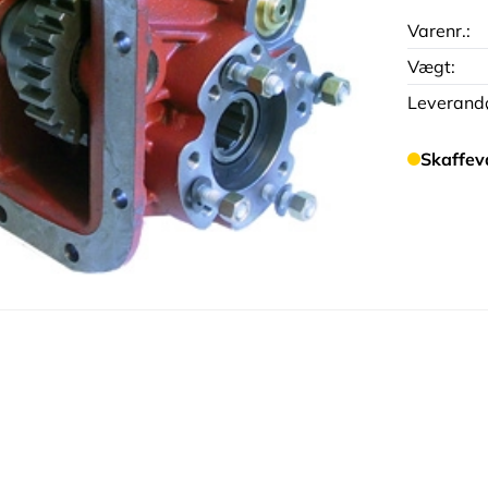
Varenr.:
Vægt:
Leverandø
Skaffev