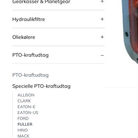
Gearkasser & Planetgear
Hydraulikfiltre
Oliekølere
PTO-kraftudtag
PTO-kraftudtag
Specielle PTO-kraftudtag
ALLISON
CLARK
EATON-E
EATON-US
FORD
FULLER
HINO
MACK