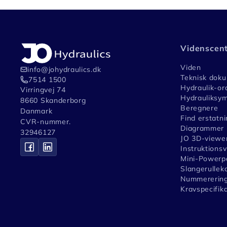
Videnscen
Viden
info@johydraulics.dk
Teknisk dok
7514 1500
Hydraulik-or
Virringvej 74
Hydrauliksym
8660 Skanderborg
Beregnere
Danmark
Find erstatni
CVR-nummer.
Diagrammer
32946127
JO 3D-viewe
Instruktions
Mini-Powerpa
Slangerullek
Nummerering
Kravspecifik