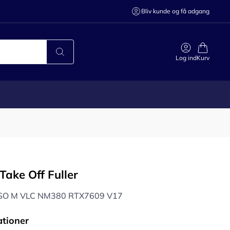
Bliv kunde og få adgang
Log ind
Kurv
Take Off Fuller
ISO M VLC NM380 RTX7609 V17
ationer