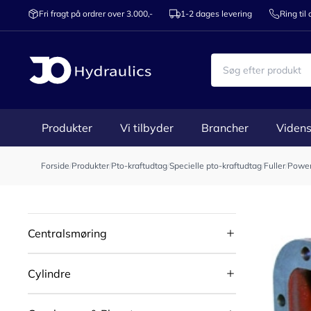
Fri fragt på ordrer over 3.000,-
1-2 dages levering
Ring til
Produkter
Vi tilbyder
Brancher
Videns
Forside
/
Produkter
/
Pto-kraftudtag
/
Specielle pto-kraftudtag
/
Fuller
/
Power 
Centralsmøring
Cylindre