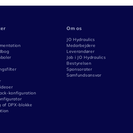
ter
Om os
JO Hydraulics
umentation
Medarbejdere
dbog
Leverandører
boler
Job i JO Hydraulics
Bestyrelsen
ngsfilter
Sponsorater
Samfundsansvar
r
videoer
ck-konfiguration
onfigurator
 af DPX-blokke
ation