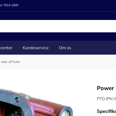
 os 7514 1500
center
Kundeservice
Om os
take off fuller
Power 
PTO IPN 
Specifik