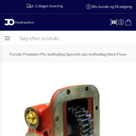
1-2 dages levering
Ring til os 75
Bliv kunde og få adgang
Forside
/
Produkter
/
Pto-kraftudtag
/
Specielle pto-kraftudtag
/
Mack
/
Power take