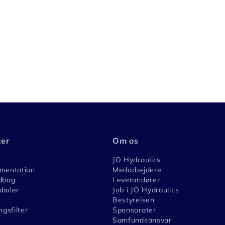
ter
Om os
JO Hydraulics
umentation
Medarbejdere
dbog
Leverandører
boler
Job i JO Hydraulics
Bestyrelsen
ngsfilter
Sponsorater
Samfundsansvar