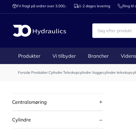
Fri fragt på ordrer over 3.000,-
1-2 dages levering
Ring til
Produkter
Vi tilbyder
Brancher
Videns
Forside
/
Produkter
/
Cylindre
/
Teleskopcylindre
/
Vuggecylindre teleskopcyl
Centralsmøring
Cylindre