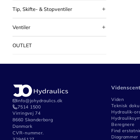
Tip, Skifte- & Stopventiler
Ventiler
OUTLET
Videnscen
Viden
info@johydraulics.dk
Teknisk dok
7514 1500
Hydraulik-or
Virringvej 74
Hydrauliksym
8660 Skanderborg
Beregnere
Danmark
Find erstatni
CVR-nummer.
Diagrammer
32946127