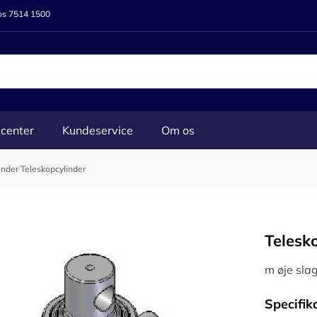
 os 7514 1500
center
Kundeservice
Om os
inder
/
Teleskopcylinder
Telesk
m øje sl
Specifik