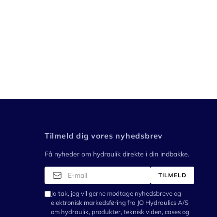
Tilmeld dig vores nyhedsbrev
Få nyheder om hydraulik direkte i din indbakke.
TILMELD
Ja tak, jeg vil gerne modtage nyhedsbreve og
elektronisk markedsføring fra JO Hydraulics A/S
om hydraulik, produkter, teknisk viden, cases og